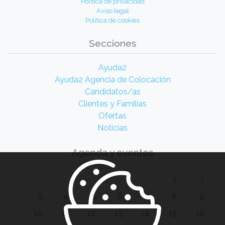
Política de privacidad
Aviso legal
Política de cookies
Secciones
Ayuda2
Ayuda2 Agencia de Colocación
Candidatos/as
Clientes y Familias
Ofertas
Noticias
Agenda y eventos
1
2
3
4
5
6
7
8
9
10
11
12
13
14
15
16