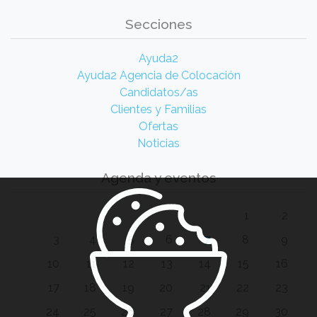
Secciones
Ayuda2
Ayuda2 Agencia de Colocación
Candidatos/as
Clientes y Familias
Ofertas
Noticias
Agenda y eventos
1
2
3
4
5
6
7
8
9
10
11
12
13
14
15
16
17
18
19
20
21
22
23
24
25
26
27
28
29
30