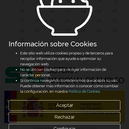
3
4
5
6
7
8
9
10
11
12
13
14
15
16
17
18
19
20
21
22
23
24
25
26
27
28
29
30
31
Información sobre Cookies
Este sitio web utiliza cookies propias y de terceros para
Agencia autorizada
recopilar información que ayude a optimizar su
navegación web.
No se utilizan cookies para recoger información de
carácter personal.
Si continúa navegando, consideramos que acepta su uso.
Puede obtener más información o conocer cómo cambiar
la configuración, en nuestra
Política de Cookies
.
Aceptar
Rechazar
Configurar
Agencia de Colocación 1000000249