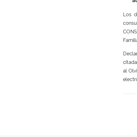
a
Los d
cons
CONSE
Familia
Declar
citada
al Olv
elect