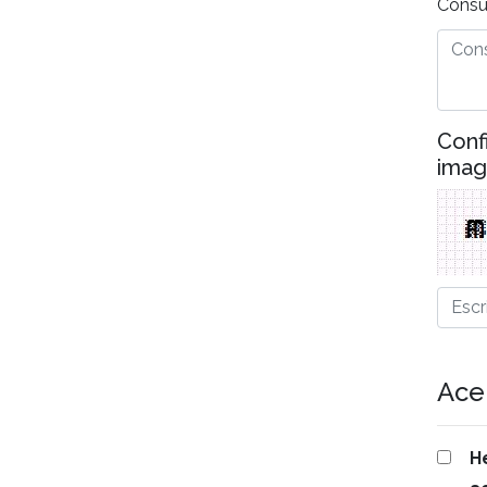
Consu
Conf
ima
Ace
H