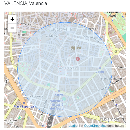
VALENCIA, Valencia
+
−
Leaflet
| ©
OpenStreetMap
contributors