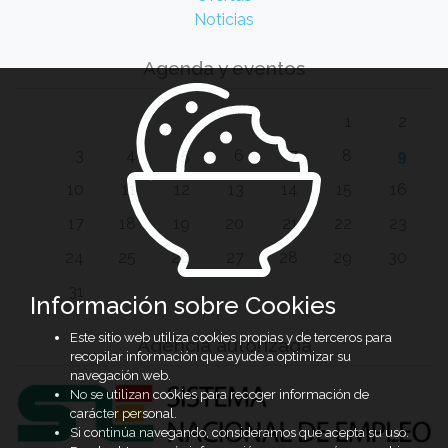
Noticias
Agenda y eventos
1
2
3
4
5
6
7
8
9
10
11
12
13
14
15
16
17
18
19
20
21
22
23
24
25
26
27
28
29
30
31
Información sobre Cookies
Este sitio web utiliza cookies propias y de terceros para
Agencia autorizada
recopilar información que ayude a optimizar su
navegación web.
No se utilizan cookies para recoger información de
carácter personal.
Si continúa navegando, consideramos que acepta su uso.