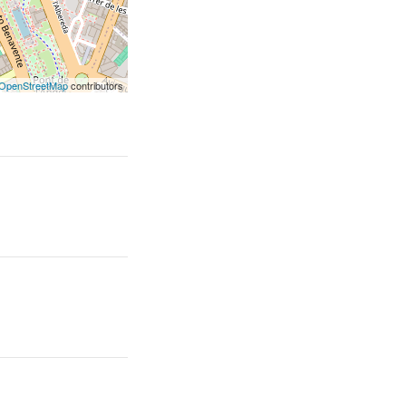
OpenStreetMap
contributors