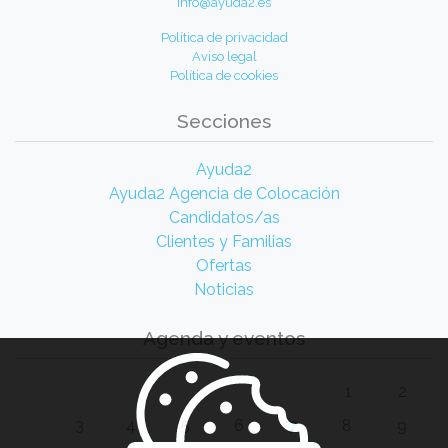
info@ayuda2.es
Política de privacidad
Aviso legal
Política de cookies
Secciones
Ayuda2
Ayuda2 Agencia de Colocación
Candidatos/as
Clientes y Familias
Ofertas
Noticias
Agenda y eventos
1
2
3
4
5
6
7
8
9