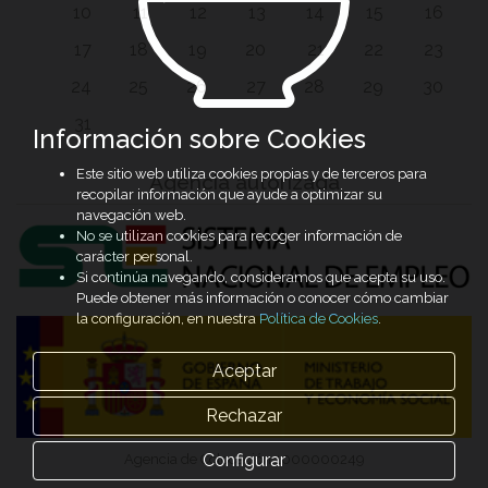
10
11
12
13
14
15
16
17
18
19
20
21
22
23
24
25
26
27
28
29
30
31
Información sobre Cookies
Este sitio web utiliza cookies propias y de terceros para
Agencia autorizada
recopilar información que ayude a optimizar su
navegación web.
No se utilizan cookies para recoger información de
carácter personal.
Si continúa navegando, consideramos que acepta su uso.
Puede obtener más información o conocer cómo cambiar
la configuración, en nuestra
Política de Cookies
.
Aceptar
Rechazar
Configurar
Agencia de Colocación 1000000249