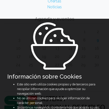
Ofertas
Noticias
Agenda y eventos
1
2
3
4
5
6
7
8
9
10
11
12
13
14
15
16
17
18
19
20
21
22
23
24
25
26
27
28
29
30
31
Información sobre Cookies
Este sitio web utiliza cookies propias y de terceros para
Agencia autorizada
recopilar información que ayude a optimizar su
navegación web.
No se utilizan cookies para recoger información de
carácter personal.
Si continúa navegando, consideramos que acepta su uso.