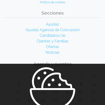
Política de cookies
Secciones
Ayuda2
Ayuda2 Agencia de Colocación
Candidatos/as
Clientes y Familias
Ofertas
Noticias
Agenda y eventos
1
2
3
4
5
6
7
8
9
10
11
12
13
14
15
16
17
18
19
20
21
22
23