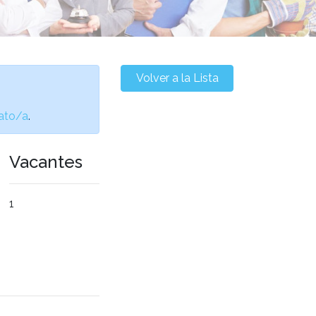
Volver a la Lista
ato/a
.
Vacantes
1