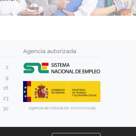
Agencia autorizada
2
9
16
23
Agencia de Colocación 1000000249
30