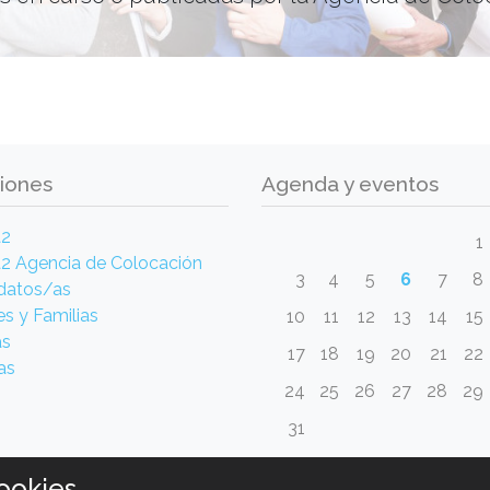
iones
Agenda y eventos
a2
1
2 Agencia de Colocación
3
4
5
6
7
8
datos/as
es y Familias
10
11
12
13
14
15
as
17
18
19
20
21
22
as
24
25
26
27
28
29
31
ookies