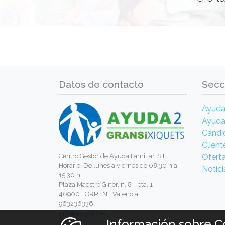
Datos de contacto
Secc
Ayud
Ayuda
Candi
Client
Centro Gestor de Ayuda Familiar, S.L.
Ofert
Horario: De lunes a viernes de 08:30 h a
Notici
15:30 h.
Plaza Maestro Giner, n. 8 - pta. 1
46900 TORRENT Valencia
963236336
info@ayuda2.es
Información sobre C